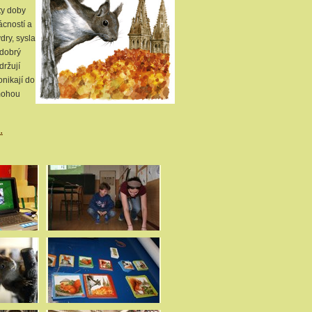
ty doby
ácností a
dry, sysla
 dobrý
držují
onikají do
 mohou
.