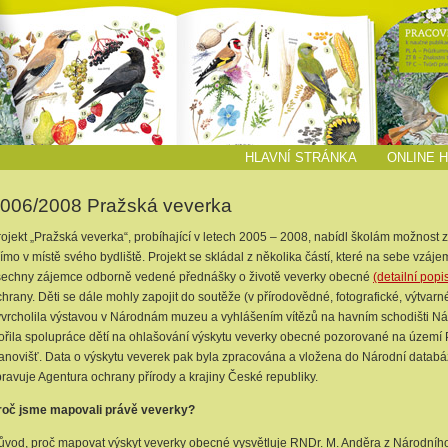
HLAVNÍ STRÁNKA
ONLINE 
006/2008 Pražská veverka
ojekt „Pražská veverka“, probíhající v letech 2005 – 2008, nabídl školám možnost z
ímo v místě svého bydliště. Projekt se skládal z několika částí, které na sebe vzáj
šechny zájemce odborně vedené přednášky o životě veverky obecné
(detailní pop
hrany. Děti se dále mohly zapojit do soutěže (v přírodovědné, fotografické, výtvarné, l
yvrcholila výstavou v Národnám muzeu a vyhlášením vítězů na havním schodišti Ná
vořila spolupráce dětí na ohlašování výskytu veverky obecné pozorované na území
tanovišť. Data o výskytu veverek pak byla zpracována a vložena do Národní databá
pravuje Agentura ochrany přírody a krajiny České republiky.
roč jsme mapovali právě veverky?
ůvod, proč mapovat výskyt veverky obecné vysvětluje RNDr. M. Anděra z Národníh