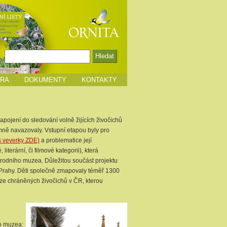
Vyhledávání
HRA
DOKUMENTY
KONTAKTY
apojení do sledování volně žijících živočichů
emně navazovaly. Vstupní etapou byly pro
is veverky ZDE)
a problematice její
iterární, či filmové kategorii), která
rodního muzea. Důležitou součást projektu
 Prahy. Děti společně zmapovaly téměř 1300
ze chráněných živočichů v ČR, kterou
o muzea: