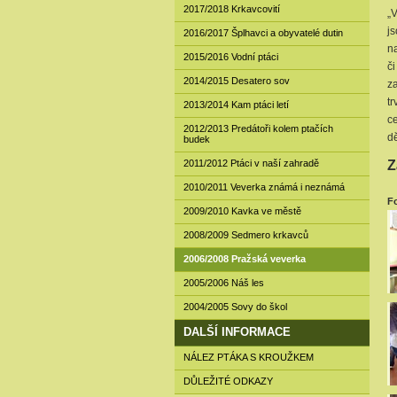
2017/2018 Krkavcovití
„
js
2016/2017 Šplhavci a obyvatelé dutin
na
2015/2016 Vodní ptáci
či
2014/2015 Desatero sov
za
tr
2013/2014 Kam ptáci letí
ce
2012/2013 Predátoři kolem ptačích
dě
budek
2011/2012 Ptáci v naší zahradě
Z
2010/2011 Veverka známá i neznámá
Fo
2009/2010 Kavka ve městě
2008/2009 Sedmero krkavců
2006/2008 Pražská veverka
2005/2006 Náš les
2004/2005 Sovy do škol
DALŠÍ INFORMACE
NÁLEZ PTÁKA S KROUŽKEM
DŮLEŽITÉ ODKAZY