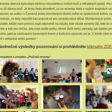
Veverka obecná byla kdysi běžnou obyvatelkou našich lesů a městských parků. Ale 
ou již dávno pryč. Je tomu řada desetiletí, co se veverka stala v našich krajinách vz
konec se ocitla i v Červené knize ohrožených druhů zvířat ve společnosti bobra, vy
 sokola. Je tedy nejvyšší čas pokusit se pro veverky něco dělat. Monitoring je velmi
čátek. Může nám pomoci najít odpovědi na otázky, kde všude veverky žijí, kde se z
vale a kde jen občas, zda mají raději parky, vilové čtvrti nebo zahrady, jak daleko pr
ntra, jaké je zastoupení barevných forem a kolik jich opravdu asi je. V tomto nám
ti i veřejnost velmi pomoci.“
ávěrečné výsledky pozorování si prohlédněte
kliknutím ZDE
togalerie z projektu ,,Pražská veverka''