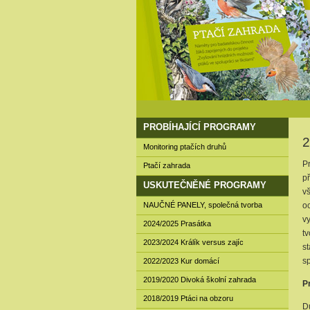
PROBÍHAJÍCÍ PROGRAMY
2
Monitoring ptačích druhů
Pr
Ptačí zahrada
př
USKUTEČNĚNÉ PROGRAMY
v
NAUČNÉ PANELY, společná tvorba
oc
v
2024/2025 Prasátka
t
2023/2024 Králík versus zajíc
s
s
2022/2023 Kur domácí
2019/2020 Divoká školní zahrada
P
2018/2019 Ptáci na obzoru
D